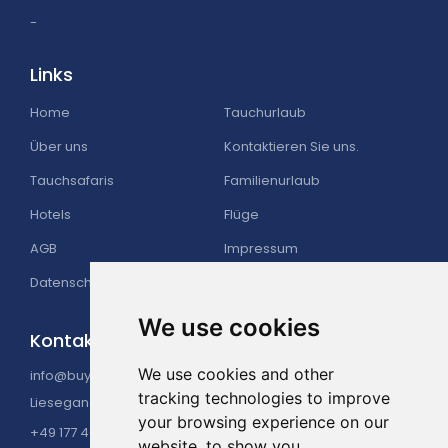
-
Links
Home
Tauchurlaub
Über uns
Kontaktieren Sie uns.
Tauchsafaris
Familienurlaub
Hotels
Flüge
AGB
Impressum
Datenschutzerklärung
We use cookies
Kontaktieren Sie Uns.
We use cookies and other
info@buyatour.de
tracking technologies to improve
Liesegangstraße 16, 40211 Düsseldorf, Germany
your browsing experience on our
+49 177 4049225
website, to show you