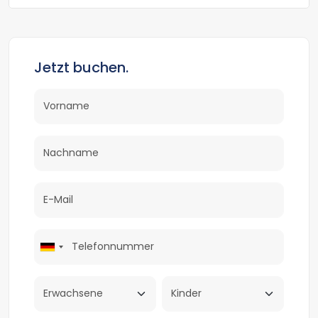
Restaurants des Madinat Makadi
(1x frei pro Person und Aufenthalt)
- Bademäntel und -schuhe für den Aufenthalt
- Sport und dezentes Unterhaltungsprogramm
Jetzt buchen.
durch das Sensimar Sport & Entertainment
Team
Highlights:
* Ideal für einen romantischen Urlaub zu zweit
* Längerer Urlaubsgenuss durch den
Direkttransfer
Und außerdem:
* Das Tragen eines farbigen
Permanentarmbandes (Plastik) ist für alle
Gäste obligatorisch.
* Um angemessene Kleidung beim
Abendessen wird gebeten (Herren: lange