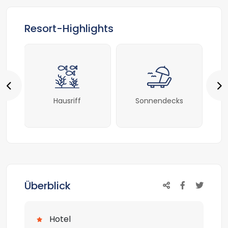
Resort-Highlights
5
Sonnendecks
Wlan / Wifi
Überblick
Hotel