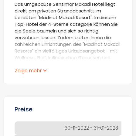
Das umgebaute Sensimar Makadi Hotel liegt
direkt am privaten Strandabschnitt im
beliebten "Madinat Makadi Resort". In diesem
Top-Hotel der 4-Sterne Kategorie können Sie
die Seele baumeln und sich so richtig
verwöhnen lassen. Zudem bieten Ihnen die
zahlreichen Einrichtungen des "Madinat Makadi
Resorts" ein vielfältiges Urlaubsangebot - mit
Wellness, Golf, kulinarischen Genüssen und
vielem mehr.
Zeige mehr
Die Lage des Hotels
Der schöne, lange Sandstrand der Makadi Bay,
bietet ideale Voraussetzungen für entspannte
Urlaubstage. Die kristallklaren
Unterwasserwelten laden ein, mit
Preise
Schnorchelausrüstung auf Entdeckungstour zu
gehen. Der neue touristische Stolz von Makadi
ist ein 18-Loch Golfplatz, auf dessen
30-11-2022 - 31-01-2023
großzügigen Übungseinrichtungen auch