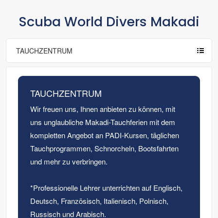
kostenlos zu besuchen ("Dine Around").
Scuba World Divers Makadi
Sport und Unterhaltung
Aktivitäten & Sport
All Inclusive: Schnuppertauchen im Pool,
TAUCHZENTRUM
Tennisplatz inkl. Ausrüstung, Yoga für Einsteiger,
Aerobic, BODY BALANCE, Tischtennis,
Wassergymnastik, Boccia, Darts und Billiard.
Außerdem Kreativkurse wie Leinwandmalerei
TAUCHZENTRUM
und die Schmuckwerkstatt. Unser Sensimar
Wir freuen uns, Ihnen anbieten zu können, mit
Sport & Entertainment Team steht Ihnen
uns unglaubliche Makadi-Tauchferien mit dem
kompetent und freundlich bei den
verschiedenen Sport- und Kreativkursen zur
kompletten Angebot an PADI-Kursen, täglichen
Seite.
Tauchprogrammen, Schnorcheln, Bootsfahrten
und mehr zu verbringen.
Gegen Gebühr: Tennis (Flutlicht).
Vor Ort buchbare Fremdleistungen: Tauch- und
*Professionelle Lehrer unterrichten auf Englisch,
Wassersportstation, Schnorchelausrüstung,
Deutsch, Französisch, Italienisch, Polnisch,
Makadi Golfplatz, Reiten.
Russisch und Arabisch.